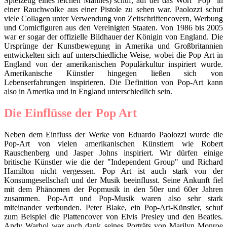
Spielzeug eines reichen Mannes) schuf, auf der das Wort "Pop" in
einer Rauchwolke aus einer Pistole zu sehen war. Paolozzi schuf
viele Collagen unter Verwendung von Zeitschriftencovern, Werbung
und Comicfiguren aus den Vereinigten Staaten. Von 1986 bis 2005
war er sogar der offizielle Bildhauer der Königin von England. Die
Ursprünge der Kunstbewegung in Amerika und Großbritannien
entwickelten sich auf unterschiedliche Weise, wobei die Pop Art in
England von der amerikanischen Populärkultur inspiriert wurde.
Amerikanische Künstler hingegen ließen sich von
Lebenserfahrungen inspirieren. Die Definition von Pop-Art kann
also in Amerika und in England unterschiedlich sein.
Die Einflüsse der Pop Art
Neben dem Einfluss der Werke von Eduardo Paolozzi wurde die
Pop-Art von vielen amerikanischen Künstlern wie Robert
Rauschenberg und Jasper Johns inspiriert. Wir dürfen einige
britische Künstler wie die der "Independent Group" und Richard
Hamilton nicht vergessen. Pop Art ist auch stark von der
Konsumgesellschaft und der Musik beeinflusst. Seine Ankunft fiel
mit dem Phänomen der Popmusik in den 50er und 60er Jahren
zusammen. Pop-Art und Pop-Musik waren also sehr stark
miteinander verbunden. Peter Blake, ein Pop-Art-Künstler, schuf
zum Beispiel die Plattencover von Elvis Presley und den Beatles.
Andy Warhol war auch dank seines Porträts von Marilyn Monroe