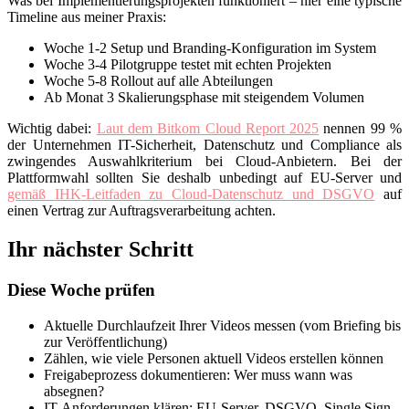
Was bei Implementierungsprojekten funktioniert – hier eine typische
Timeline aus meiner Praxis:
Woche 1-2
Setup und Branding-Konfiguration im System
Woche 3-4
Pilotgruppe testet mit echten Projekten
Woche 5-8
Rollout auf alle Abteilungen
Ab Monat 3
Skalierungsphase mit steigendem Volumen
Wichtig dabei:
Laut dem
Bitkom
Cloud Report 2025
nennen 99 %
der Unternehmen IT-Sicherheit, Datenschutz und Compliance als
zwingendes Auswahlkriterium bei Cloud-Anbietern. Bei der
Plattformwahl sollten Sie deshalb unbedingt auf EU-Server und
gemäß
IHK
-Leitfaden zu Cloud-Datenschutz und DSGVO
auf
einen Vertrag zur Auftragsverarbeitung achten.
Ihr nächster Schritt
Diese Woche prüfen
Aktuelle Durchlaufzeit Ihrer Videos messen (vom Briefing bis
zur Veröffentlichung)
Zählen, wie viele Personen aktuell Videos erstellen können
Freigabeprozess dokumentieren: Wer muss wann was
absegnen?
IT-Anforderungen klären: EU-Server, DSGVO, Single Sign-