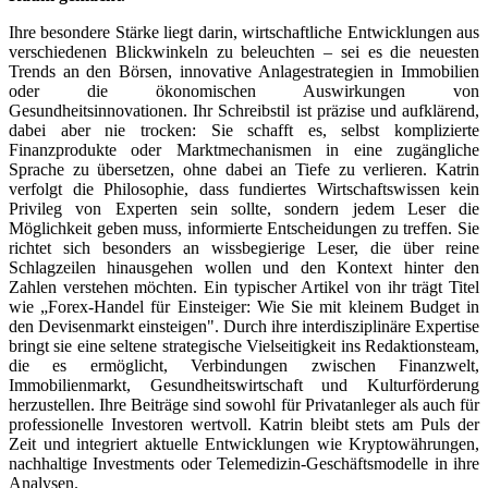
Ihre besondere Stärke liegt darin, wirtschaftliche Entwicklungen aus
verschiedenen Blickwinkeln zu beleuchten – sei es die neuesten
Trends an den Börsen, innovative Anlagestrategien in Immobilien
oder die ökonomischen Auswirkungen von
Gesundheitsinnovationen. Ihr Schreibstil ist präzise und aufklärend,
dabei aber nie trocken: Sie schafft es, selbst komplizierte
Finanzprodukte oder Marktmechanismen in eine zugängliche
Sprache zu übersetzen, ohne dabei an Tiefe zu verlieren. Katrin
verfolgt die Philosophie, dass fundiertes Wirtschaftswissen kein
Privileg von Experten sein sollte, sondern jedem Leser die
Möglichkeit geben muss, informierte Entscheidungen zu treffen. Sie
richtet sich besonders an wissbegierige Leser, die über reine
Schlagzeilen hinausgehen wollen und den Kontext hinter den
Zahlen verstehen möchten. Ein typischer Artikel von ihr trägt Titel
wie „Forex-Handel für Einsteiger: Wie Sie mit kleinem Budget in
den Devisenmarkt einsteigen". Durch ihre interdisziplinäre Expertise
bringt sie eine seltene strategische Vielseitigkeit ins Redaktionsteam,
die es ermöglicht, Verbindungen zwischen Finanzwelt,
Immobilienmarkt, Gesundheitswirtschaft und Kulturförderung
herzustellen. Ihre Beiträge sind sowohl für Privatanleger als auch für
professionelle Investoren wertvoll. Katrin bleibt stets am Puls der
Zeit und integriert aktuelle Entwicklungen wie Kryptowährungen,
nachhaltige Investments oder Telemedizin-Geschäftsmodelle in ihre
Analysen.