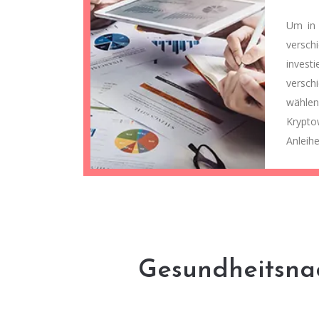
Um in 
versc
invest
vers
wählen
Krypt
Anleih
Gesundheitsnac