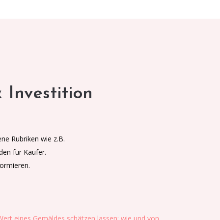
Investition
ne Rubriken wie z.B.
den für Käufer.
ormieren.
ert eines Gemäldes schätzen lassen: wie und von