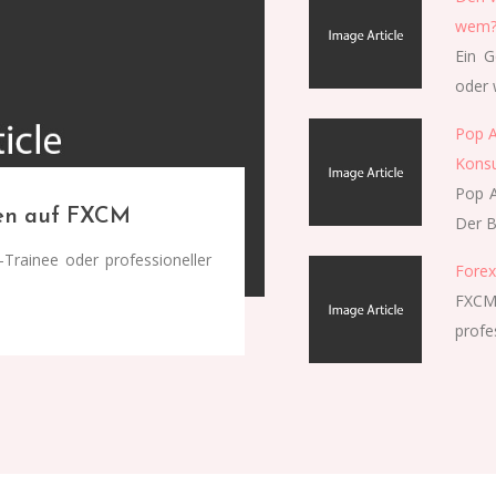
wem
Ein G
oder 
Pop A
Konsu
Pop A
den auf FXCM
Der B
-Trainee oder professioneller
Forex
FXCM 
profe