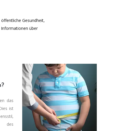
öffentliche Gesundheit,
d Informationen über
n?
gen das
ies ist
stil,
r des