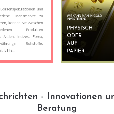
Börsenspekulationen und
hiedene Finanzmärkte zu
WIE KANN MAN IN GOLD
INVESTIEREN?
ieren, können Sie zwischen
PHYSISCH
chiedenen Produkten
ODER
: Aktien, Indizes, Forex,
owährungen, Rohstoffe,
AUF
en, ETFs…
PAPIER
hrichten - Innovationen u
Beratung